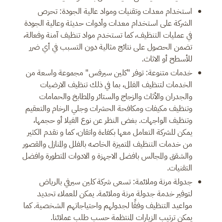
استخدام معدات وتقنيات ومواد عالية الجودة: تحرص
الشركة على استخدام معدات وأدوات حديثة وعالية الجودة
في عمليات التنظيف، كما تستخدم مواد تنظيف آمنة وفعالة،
تضمن الحصول على نتائج مثالية دون التسبب في أي ضرر
للأسطح أو الاثاث.
خدمات متنوعة: توفر "كلين سيرفس" مجموعة واسعة من
الخدمات لتنظيف الفلل، بما في ذلك تنظيف الارضيات
والجدران والأثاث والزجاج والستائر والمطابخ والحمامات
وتنظيف مكيفات ومكافحة الحشرات وجلي الرخام والتعقيم
وتنظيف الواجهات. بغض النظر عن نوع الفيلا أو حجمها،
يمكن للشركة التعامل معها بكفاءة واتقان، كما و نقدم الكثير
من خدمات التنظيف المتميزة الخاصه بالفلل والمنازل والقصور
والشقق والمجالس بافضل الاجهزة و الادوات المتطورة وافضل
التقنيات.
جدولة مرنة وملائمة: تسعى شركة كلين سيرفي بالرياض
لتوفير خدمة جدولة مرنة وملائمة. يمكن للعملاء تحديد
مواعيد التنظيف وفقًا لجدولهم واحتياجاتهم الشخصية. كما
يمكن ترتيب الزيارات المنتظمة حسب طلب عملائنا.