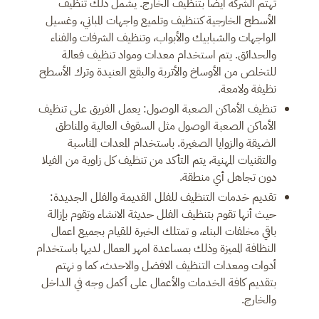
تهتم الشركة أيضًا بتنظيف الخارج. يشمل ذلك تنظيف
الأسطح الخارجية كتنظيف وتلميع واجهات المباني، وغسيل
الواجهات والشبابيك والأبواب، وتنظيف الشرفات والفناء
والحدائق. يتم استخدام معدات ومواد تنظيف فعالة
للتخلص من الأوساخ والأتربة والبقع العنيدة وترك الأسطح
نظيفة ولامعة.
تنظيف الأماكن الصعبة الوصول: يعمل الفريق على تنظيف
الأماكن الصعبة الوصول مثل السقوف العالية والمناطق
الضيقة والزوايا الصغيرة. باستخدام المعدات المناسبة
والتقنيات المهنية، يتم التأكد من تنظيف كل زاوية من الفيلا
دون تجاهل أي منطقة.
تقديم خدمات التنظيف للفلل القديمة والفلل الجديدة:
حيث أنها تقوم بتنظيف الفلل حديثة الانشاء وتقوم بإزالة
باقي مخلفات البناء، و تمتلك الخبرة للقيام بجميع اعمال
النظافة المميزة وذلك بمساعدة امهر العمال لديها باستخدام
أدوات ومعدات التنظيف الافضل والاحدث، كما و نهتم
بتقديم كافة الخدمات والأعمال على أكمل وجه في الداخل
والخارج.