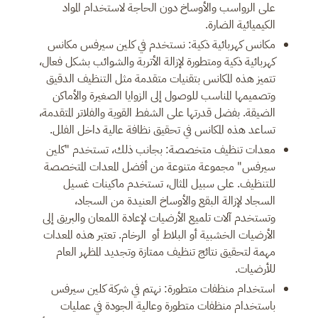
على الرواسب والأوساخ دون الحاجة لاستخدام المواد
الكيميائية الضارة.
مكانس كهربائية ذكية: نستخدم في كلين سيرفس مكانس
كهربائية ذكية ومتطورة لإزالة الأتربة والشوائب بشكل فعال،
تتميز هذه المكانس بتقنيات متقدمة مثل التنظيف الدقيق
وتصميمها المناسب للوصول إلى الزوايا الصغيرة والأماكن
الضيقة. بفضل قدرتها على الشفط القوية والفلاتر المتقدمة،
تساعد هذه المكانس في تحقيق نظافة عالية داخل الفلل.
معدات تنظيف متخصصة: بجانب ذلك، تستخدم "كلين
سيرفس" مجموعة متنوعة من أفضل المعدات المتخصصة
للتنظيف. على سبيل المثال، تستخدم ماكينات غسيل
السجاد لإزالة البقع والأوساخ العنيدة من السجاد،
وتستخدم آلات تلميع الأرضيات لإعادة اللمعان والبريق إلى
الأرضيات الخشبية أو البلاط أو الرخام. تعتبر هذه المعدات
مهمة لتحقيق نتائج تنظيف ممتازة وتجديد المظهر العام
للأرضيات.
استخدام منظفات متطورة: نهتم في شركة كلين سيرفس
باستخدام منظفات متطورة وعالية الجودة في عمليات