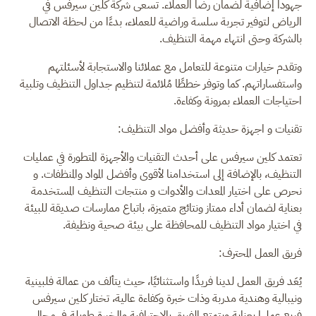
جهوداً إضافية لضمان رضا العملاء. تسعى شركة كلين سيرفس في
الرياض لتوفير تجربة سلسة وراضية للعملاء، بدءًا من لحظة الاتصال
بالشركة وحتى انتهاء مهمة التنظيف.
وتقدم خيارات متنوعة للتعامل مع عملائنا والاستجابة لأسئلتهم
واستفساراتهم. كما وتوفر خططًا مُلائمة لتنظيم جداول التنظيف وتلبية
احتياجات العملاء بمرونة وكفاءة.
تقنيات و اجهزة حديثة وأفضل مواد التنظيف:
تعتمد كلين سيرفس على أحدث التقنيات والأجهزة المتطورة في عمليات
التنظيف، بالإضافة إلى استخدامنا لأقوى وأفضل المواد والمنظفات. و
نحرص على اختيار المعدات والأدوات و منتجات التنظيف المستخدمة
بعناية لضمان أداء ممتاز ونتائج متميزة، باتباع ممارسات صديقة للبيئة
في اختيار مواد التنظيف للمحافظة على بيئة صحية ونظيفة.
فريق العمل المحترف:
يُعَد فريق العمل لدينا فريدًا واستثنائيًا، حيث يتألف من عمالة فلبينية
ونيبالية وهندية مدربة وذات خبرة وكفاءة عالية، تختار كلين سيرفس
فريع عملها بعناية ويتمتع الفريق بالاحترافية والخبرة طويلة في مجال