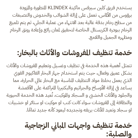
يستخدم فريق كلين سيرفس ماكينة KLINDEX المتطورة والمزودة
برؤوس من الألماس، تعمل على إزالة الشوائب والخدوش والتصبغات
من سطح رخام بدقة عالية بعد الانتهاء من عملية الجلي، ثم يتم تلميع
الرخام ببودرة الكريستال الخاصة لتحقيق لمعان رائع وإعادة رونق الرخام
ومظهره الجميل واللامع.
خدمة تنظيف المفروشات والأثاث بالبخار:
تتمثل أهمية هذه الخدمة في تنظيف وغسيل وتعقيم المفروشات والأثاث
بشكل عميق وفعال، حيث يتم استخدام جهاز البخار الفاكيوم القوي
الذي يعمل بخلط مواد التنظيف المناسبة مع البخار عالي الحرارة، مما
يساعد في إزالة الأوساخ والجراثيم والبكتيريا المتراكمة على الأقمشة
والجلود والأثاث الخشبي و السجاد والموكيت، تُعيد هذه الخدمة الحيوية
والنظافة إلى المفروشات سواء كانت كنب او موكيت او ستائر او خشبيات
او سجاد وتعيد للأثاث بريقه وتجديده ليعود كأنه جديد تمامًا.
خدمة تنظيف واجهات المباني الزجاجية
والصلبة: