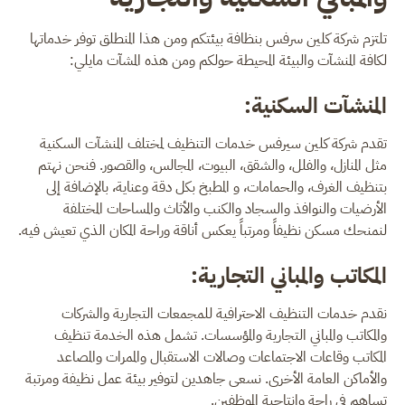
تلتزم شركة كلين سرفس بنظافة بيئتكم ومن هذا المنطلق توفر خدماتها
لكافة المنشآت والبيئة المحيطة حولكم ومن هذه المشآت مايلي:
المنشآت السكنية:
تقدم شركة كلين سيرفس خدمات التنظيف لمختلف المنشآت السكنية
مثل المنازل، والفلل، والشقق، البيوت، المجالس، والقصور. فنحن نهتم
بتنظيف الغرف، والحمامات، و المطبخ بكل دقة وعناية، بالإضافة إلى
الأرضيات والنوافذ والسجاد والكنب والأثاث والمساحات المختلفة
لنمنحك مسكن نظيفاً ومرتباً يعكس أناقة وراحة المكان الذي تعيش فيه.
المكاتب والمباني التجارية:
نقدم خدمات التنظيف الاحترافية للمجمعات التجارية والشركات
والمكاتب والمباني التجارية والمؤسسات. تشمل هذه الخدمة تنظيف
المكاتب وقاعات الاجتماعات وصالات الاستقبال والممرات والمصاعد
والأماكن العامة الأخرى. نسعى جاهدين لتوفير بيئة عمل نظيفة ومرتبة
تساهم في راحة وإنتاجية الموظفين.