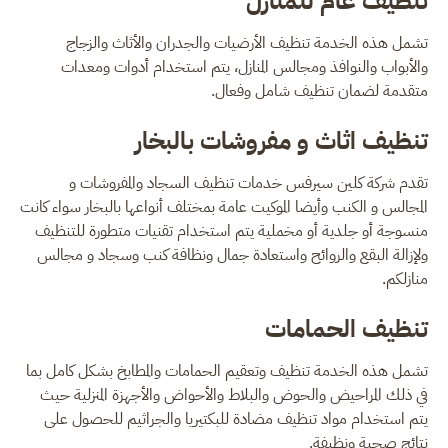
تنظيف عام للمنازل
تشمل هذه الخدمة تنظيف الأرضيات والجدران والأثاث والزجاج
والأبواب والنوافذ ومجالس المنازل، يتم استخدام أدوات ومعدات
متقدمة لضمان تنظيف شامل وفعال.
تنظيف اثاث و مفروشات بالبخار
تقدم شركة كلين سيرفس خدمات تنظيف السجاد والمفروشات و
المجالس و الكنب وأيضا الموكيت عامة بمختلف أنواعها بالبخار سواء كانت
منسوجة أو جلدية أو مخملية يتم استخدام تقنيات متطورة للتنظيف
ولإزالة البقع والروائح واستعادة جمال ونظافة كنب وسجاد و مجالس
منازلكم.
تنظيف الحمامات
تشمل هذه الخدمة تنظيف وتعقيم الحمامات والمطابخ بشكل كامل بما
في ذلك المراحيض والحوض والبلاط والأحواض والأجهزة المنزلية حيث
يتم استخدام مواد تنظيف مضادة للبكتيريا والجراثيم للحصول على
نتائج صحية ونظيفة.