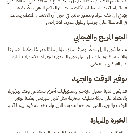
عندما يتم الاهتمام بتنظيف المنزل بانتظام فإنه يساعد على الحفاظ على
قيمة الممتلكات الداخلية والأثاث حيث ان التراكم العفن والأتربة قد
يؤدي إلى تلف المواد وتدهور حالتها في حين أن الاهتمام المنتظم يساعد
في المحافظة على جودتها وطول عمرها الافتراضي
الجو المريح والإيجابي
عندما يكون المنزل نظيفًا ومرتبًا يخلق جوًا إيجابيًا ومريحًا يمكننا الاسترخاء
والاستمتاع بوقتنا داخل المنزل دون الشعور بالتوتر أو الاضطراب الناتج
عن الفوضى والفوضى.
توفير الوقت والجهد
قد يكون لدينا جدول مزدحم ومسؤوليات أخرى تستدعي وقتنا وتركيزنا،
بالاعتماد على شركة تنظيف محترفة مثل كلين سيرفس يمكننا توفير
الوقت والجهد الذي نحتاجه لتنظيف المنزل واستخدامه فيما يهمنا أكثر.
الخبرة والمهارة
شركة كلين سيرفس تتمتع بخبرة ومهارة في مجال تنظيف المنازل فرقها