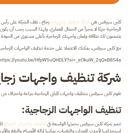
كلين سيرفس هي
شركة تنظيف واجهات
زجاج ، تقف الشركة على رأس ق
الزجاجية جزءًا لا يتجزأ من الجمال المعماري، ولهذا السبب يجب أن يكون
يضمنون لك نظافة ولمعان واجهتك الزجاجية بأعلى مستوى من الجودة وال
مع كلين سيرفس، يمكنك الاعتماد على خدمة تنظيف الواجهات الزجاجية ذ
https://youtu.be/HfpW5uQHDLY?si=_eOkuW_2qQxB8S4a
شركة تنظيف واجهات زجاج
تقوم كلين سيرفس بتنظيف واجهات المباني الزجاجية ببراعة واحتراف من
تنظيف الواجهات الزجاجية:
تتميز شركة كلين سيرفس بخبرتها الواسعة في
تنظيف واجهات الزجاج
للم
استخدامها لأحدث المعدات والتقنيات، يمكنها إزالة الأوساخ والبقع والأتر