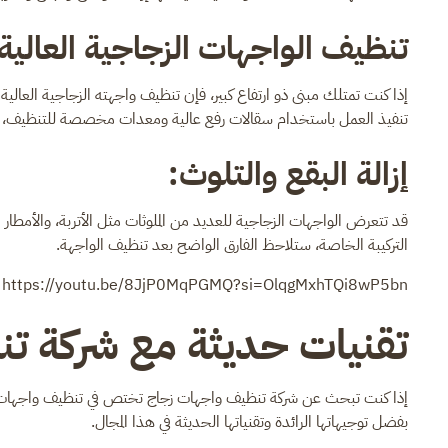
تنظيف الواجهات الزجاجية العالية
إذا كنت تمتلك مبنى ذو ارتفاع كبير، فإن تنظيف واجهته الزجاجية العالي
تنفيذ العمل باستخدام سقالات رفع عالية ومعدات مخصصة للتنظيف، مم
إزالة البقع والتلوث:
قد تتعرض الواجهات الزجاجية للعديد من الملوثات مثل الأتربة، والأمط
التركيبة الخاصة، ستلاحظ الفارق الواضح بعد تنظيف الواجهة.
https://youtu.be/8JjP0MqPGMQ?si=OlqgMxhTQi8wP5bn
تقنيات حديثة مع شركة ت
إذا كنت تبحث عن شركة تنظيف واجهات زجاج تختص في تنظيف واجهات ا
بفضل توجيهاتها الرائدة وتقنياتها الحديثة في هذا المجال.