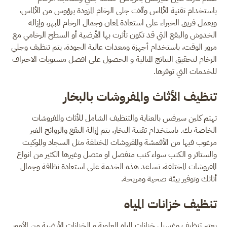
باستخدام تقنية الألماس وآلات جلى الرخام المزودة برؤوس من الألماس،
ويعمل فريق الخبراء على استعادة لمعان وجمال الرخام المبهر، وإزالة
الخدوش والبقع التي قد تكون تأثرت بها الأرضية أو السطح الرخامي مع
مرور الوقت، باستخدام أجهزة ومعدات عالية الجودة، يتم تنظيف وجلي
الرخام لتحقيق النتائج المثالية و الحصول على افضل مستويات الاحتراف
للخدمات التي توفرها.
تنظيف الأثاث والمفروشات بالبخار
تهتم كلين سيرفس بالعناية والتنظيف الشامل للأثاث والمفروشات
الخاصة بك. باستخدام تقنية البخار، يتم إزالة البقع والروائح الغير
مرغوب فيها من الأقمشة والمفروشات المختلفة مثل السجاد والموكيت
والستائر و الكنب سواء كنب منفصل او متصل وغيرها الكثير من انواع
المفروشات المختلفة، تساعد هذه الخدمة على استعادة نظافة وجمال
أثاثك وتوفير بيئة صحية ومريحة.
تنظيف خزانات المياه
يعتبر تنظيف وغسيل خزانات المياه العلوية و الخزانات الأرضية من الأمور