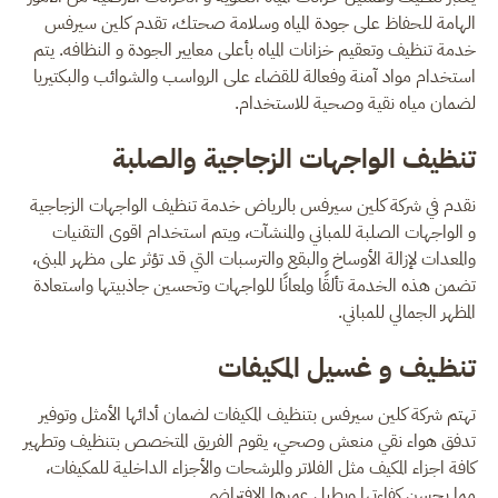
الهامة للحفاظ على جودة المياه وسلامة صحتك، تقدم كلين سيرفس
خدمة تنظيف وتعقيم خزانات المياه بأعلى معايير الجودة و النظافه. يتم
استخدام مواد آمنة وفعالة للقضاء على الرواسب والشوائب والبكتيريا
لضمان مياه نقية وصحية للاستخدام.
تنظيف الواجهات الزجاجية والصلبة
نقدم في شركة كلين سيرفس بالرياض خدمة تنظيف الواجهات الزجاجية
و الواجهات الصلبة للمباني والمنشآت، ويتم استخدام اقوى التقنيات
والمعدات لإزالة الأوساخ والبقع والترسبات التي قد تؤثر على مظهر المبنى،
تضمن هذه الخدمة تألقًا ولمعانًا للواجهات وتحسين جاذبيتها واستعادة
المظهر الجمالي للمباني.
تنظـيف و غسيل المكيفات
تهتم شركة كلين سيرفس بتنظيف المكيفات لضمان أدائها الأمثل وتوفير
تدفق هواء نقي منعش وصحي، يقوم الفريق المتخصص بتنظيف وتطهير
كافة اجزاء المكيف مثل الفلاتر والمرشحات والأجزاء الداخلية للمكيفات،
مما يحسن كفاءتها ويطيل عمرها الافتراضي.