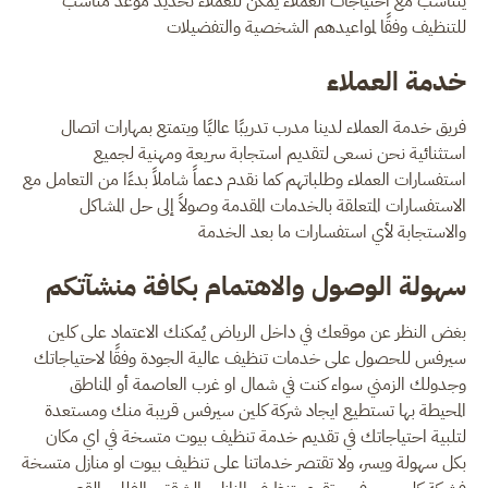
يتناسب مع احتياجات العملاء يمكن للعملاء تحديد موعد مناسب
للتنظيف وفقًا لمواعيدهم الشخصية والتفضيلات
خدمة العملاء
فريق خدمة العملاء لدينا مدرب تدريبًا عاليًا ويتمتع بمهارات اتصال
استثنائية نحن نسعى لتقديم استجابة سريعة ومهنية لجميع
استفسارات العملاء وطلباتهم كما نقدم دعماً شاملاً بدءًا من التعامل مع
الاستفسارات المتعلقة بالخدمات المقدمة وصولاً إلى حل المشاكل
والاستجابة لأي استفسارات ما بعد الخدمة
سهولة الوصول والاهتمام بكافة منشآتكم
بغض النظر عن موقعك في داخل الرياض يُمكنك الاعتماد على كلين
سيرفس للحصول على خدمات تنظيف عالية الجودة وفقًا لاحتياجاتك
وجدولك الزمني سواء كنت في شمال او غرب العاصمة أو المناطق
المحيطة بها تستطيع ايجاد شركة كلين سيرفس قريبة منك ومستعدة
لتلبية احتياجاتك في تقديم خدمة تنظيف بيوت متسخة في اي مكان
بكل سهولة ويسر، ولا تقتصر خدماتنا على تنظيف بيوت او منازل متسخة