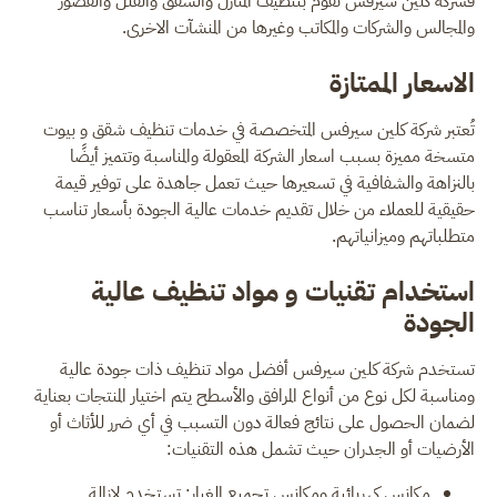
فشركة كلين سيرفس تقوم بتنظيف المنازل والشقق والفلل والقصور
والمجالس والشركات والمكاتب وغيرها من المنشآت الاخرى.
الاسعار الممتازة
تُعتبر شركة كلين سيرفس المتخصصة في خدمات تنظيف شقق و بيوت
متسخة مميزة بسبب اسعار الشركة المعقولة والمناسبة وتتميز أيضًا
بالنزاهة والشفافية في تسعيرها حيث تعمل جاهدة على توفير قيمة
حقيقية للعملاء من خلال تقديم خدمات عالية الجودة بأسعار تناسب
متطلباتهم وميزانياتهم.
استخدام تقنيات و مواد تنظيف عالية
الجودة
تستخدم شركة كلين سيرفس أفضل مواد تنظيف ذات جودة عالية
ومناسبة لكل نوع من أنواع المرافق والأسطح يتم اختيار المنتجات بعناية
لضمان الحصول على نتائج فعالة دون التسبب في أي ضرر للأثاث أو
الأرضيات أو الجدران حيث تشمل هذه التقنيات:
مكانس كهربائية ومكانس تجميع الغبار: تستخدم لإزالة